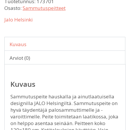
Tuotetunnus:
173701
Osasto:
Sammutuspeitteet
Jalo Helsinki
Kuvaus
Arviot (0)
Kuvaus
Sammutuspeite hauskalla ja ainutlaatuisella
designilla JALO Helsingiltä. Sammutuspeite on
hyvä täydentäjä palosammuttimelle ja -
varoittimelle. Peite toimitetaan laatikossa, joka
on helppo asentaa seinään. Peitteen koko
120×180 cm. Kotitalouksien käyttöön. Vain