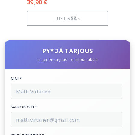
39,90
€
LUE LISÄÄ »
PYYDÄ TARJOUS
Ilmainen tarjous – ei sitoumuksia
NIMI *
SÄHKÖPOSTI *