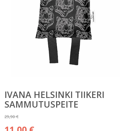
IVANA HELSINKI TIIKERI
SAMMUTUSPEITE
29,90
€
Alkuperäinen
11,00
€