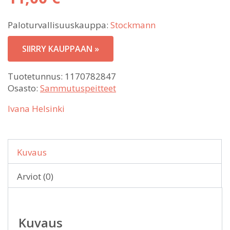
hinta
Nykyinen
oli:
Paloturvallisuuskauppa:
Stockmann
hinta
29,90 €.
on:
SIIRRY KAUPPAAN »
11,00 €.
Tuotetunnus:
1170782847
Osasto:
Sammutuspeitteet
Ivana Helsinki
Kuvaus
Arviot (0)
Kuvaus