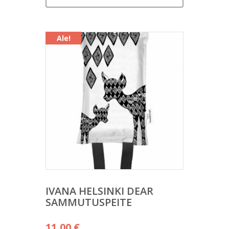
Ale!
IVANA HELSINKI DEAR
SAMMUTUSPEITE
Alkuperäinen
11,00
€