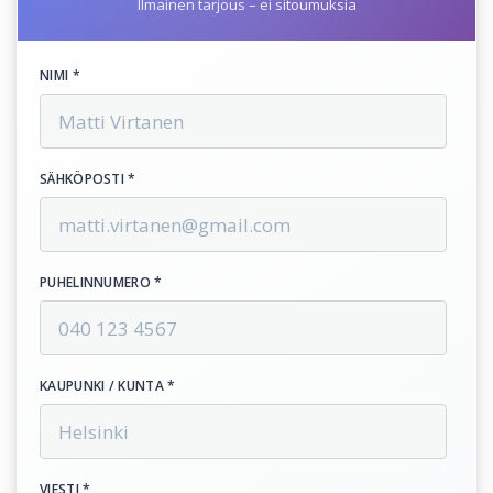
Ilmainen tarjous – ei sitoumuksia
NIMI *
SÄHKÖPOSTI *
PUHELINNUMERO *
KAUPUNKI / KUNTA *
VIESTI *