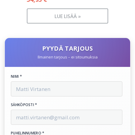
LUE LISÄÄ »
PYYDÄ TARJOUS
Ilmainen tarjous – ei sitoumuksia
NIMI *
SÄHKÖPOSTI *
PUHELINNUMERO *