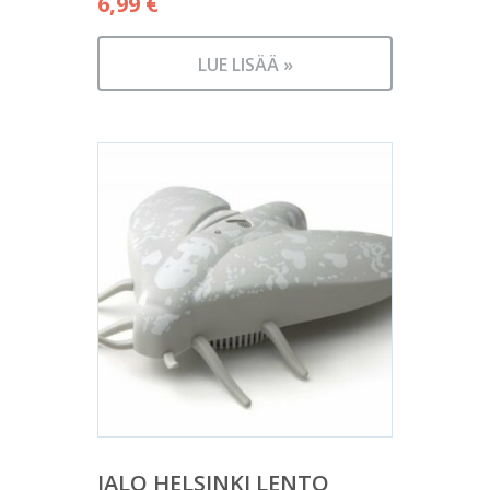
6,99
€
LUE LISÄÄ »
JALO HELSINKI LENTO