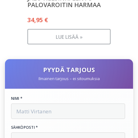
PALOVAROITIN HARMAA
34,95
€
LUE LISÄÄ »
PYYDÄ TARJOUS
Ilmainen tarjous – ei sitoumuksia
NIMI *
SÄHKÖPOSTI *