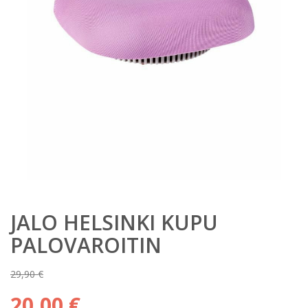
JALO HELSINKI KUPU
PALOVAROITIN
29,90
€
Alkuperäinen
20,00
€