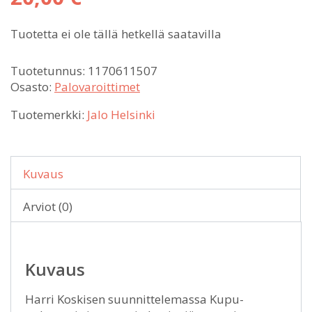
hinta
Nykyinen
oli:
Tuotetta ei ole tällä hetkellä saatavilla
hinta
29,90 €.
on:
20,00 €.
Tuotetunnus:
1170611507
Osasto:
Palovaroittimet
Tuotemerkki:
Jalo Helsinki
Kuvaus
Arviot (0)
Kuvaus
Harri Koskisen suunnittelemassa Kupu-