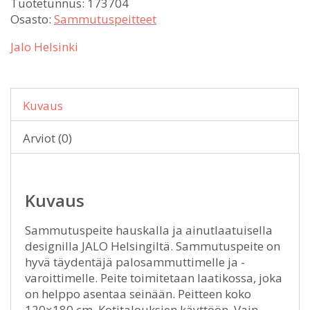
Tuotetunnus:
173704
Osasto:
Sammutuspeitteet
Jalo Helsinki
Kuvaus
Arviot (0)
Kuvaus
Sammutuspeite hauskalla ja ainutlaatuisella
designilla JALO Helsingiltä. Sammutuspeite on
hyvä täydentäjä palosammuttimelle ja -
varoittimelle. Peite toimitetaan laatikossa, joka
on helppo asentaa seinään. Peitteen koko
120×180 cm. Kotitalouksien käyttöön. Vain