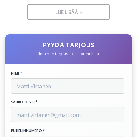
LUE LISÄÄ »
PYYDÄ TARJOUS
Ilmainen tarjous – ei sitoumuksia
NIMI *
SÄHKÖPOSTI *
PUHELINNUMERO *