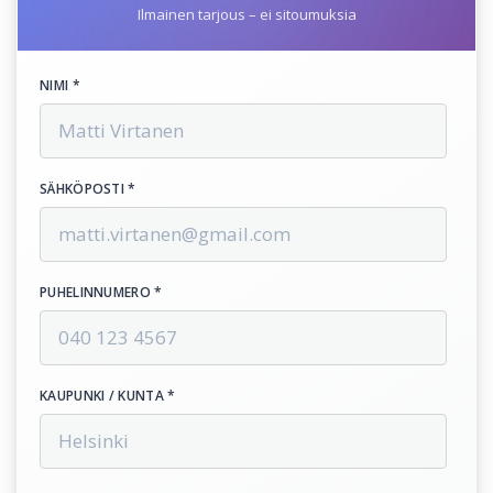
Ilmainen tarjous – ei sitoumuksia
NIMI *
SÄHKÖPOSTI *
PUHELINNUMERO *
KAUPUNKI / KUNTA *