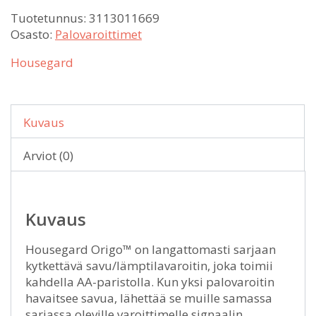
Tuotetunnus:
3113011669
Osasto:
Palovaroittimet
Housegard
Kuvaus
Arviot (0)
Kuvaus
Housegard Origo™ on langattomasti sarjaan
kytkettävä savu/lämptilavaroitin, joka toimii
kahdella AA-paristolla. Kun yksi palovaroitin
havaitsee savua, lähettää se muille samassa
sarjassa oleville varoittimelle signaalin.