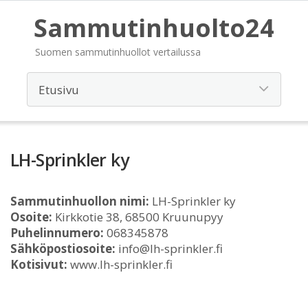
Sammutinhuolto24
Suomen sammutinhuollot vertailussa
LH-Sprinkler ky
Sammutinhuollon nimi:
LH-Sprinkler ky
Osoite:
Kirkkotie 38, 68500 Kruunupyy
Puhelinnumero:
068345878
Sähköpostiosoite:
info@lh-sprinkler.fi
Kotisivut:
www.lh-sprinkler.fi