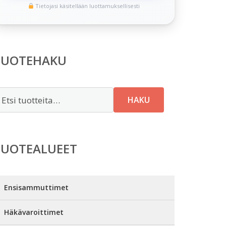
Tietojasi käsitellään luottamuksellisesti
TUOTEHAKU
tsi:
HAKU
TUOTEALUEET
Ensisammuttimet
Häkävaroittimet