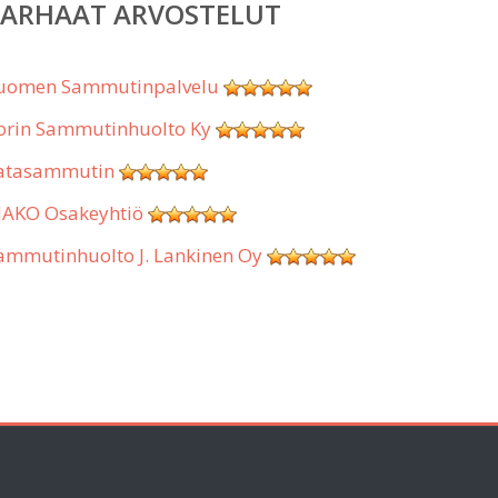
PARHAAT ARVOSTELUT
uomen Sammutinpalvelu
orin Sammutinhuolto Ky
atasammutin
AKO Osakeyhtiö
ammutinhuolto J. Lankinen Oy