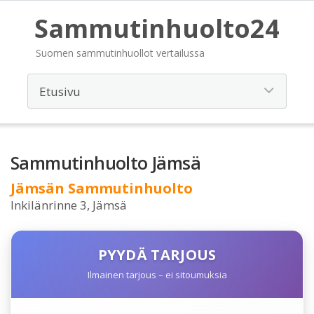
Sammutinhuolto24
Suomen sammutinhuollot vertailussa
Sammutinhuolto Jämsä
Jämsän Sammutinhuolto
Inkilänrinne 3, Jämsä
PYYDÄ TARJOUS
Ilmainen tarjous – ei sitoumuksia