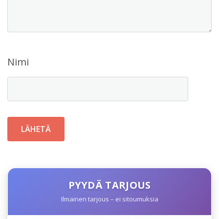
Nimi
PYYDÄ TARJOUS
Ilmainen tarjous – ei sitoumuksia